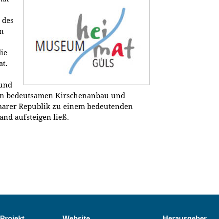
 des
n
ie
t.
 und
den bedeutsamen Kirschenanbau und
imarer Republik zu einem bedeutenden
nd aufsteigen ließ.
Projekt
Website
Herausgeber